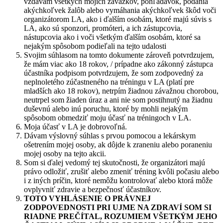
vzdávam všetkých mojich záväzkov, pohľadávok, podania
akýchkoľvek žalôb alebo vymáhania akýchkoľvek škôd voči
organizátorom LA, ako i ďalším osobám, ktoré majú súvis s
LA, ako sú sponzori, promóteri, a ich zástupcovia,
nástupcovia ako i voči všetkým ďalším osobám, ktoré sa
nejakým spôsobom podieľali na tejto udalosti
Svojim súhlasom na tomto dokumente zároveň potvrdzujem,
že mám viac ako 18 rokov, / prípadne ako zákonný zástupca
účastníka podpisom potvrdzujem, že som zodpovedný za
neplnoletého zúčastneného na tréningu v LA (platí pre
mladších ako 18 rokov), netrpím žiadnou závažnou chorobou,
neutrpel som žiaden úraz a ani nie som postihnutý na žiadnu
duševnú alebo inú poruchu, ktoré by mohli nejakým
spôsobom obmedziť moju účasť na tréningoch v LA.
Moja účasť v LA je dobrovoľná.
Dávam výslovný súhlas s prvou pomocou a lekárskym
ošetrením mojej osoby, ak dôjde k zraneniu alebo poraneniu
mojej osoby na tejto akcii.
Som si ďalej vedomý tej skutočnosti, že organizátori majú
právo odložiť, zrušiť alebo zmeniť tréning kvôli počasiu alebo
i z iných príčin, ktoré nemôžu kontrolovať alebo ktorá môže
ovplyvniť zdravie a bezpečnosť účastníkov.
TOTO VYHLÁSENIE O PRÁVNEJ
ZODPOVEDNOSTI PRI UJME NA ZDRAVÍ SOM SI
RIADNE PREČÍTAL, ROZUMIEM VŠETKÝM JEHO