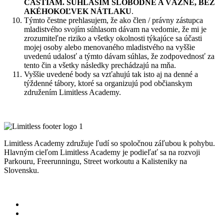
ČASTIAM. SÚHLASÍM SLOBODNE A VÁŽNE, BEZ
AKÉHOKOĽVEK NÁTLAKU
.
Týmto čestne prehlasujem, že ako člen / právny zástupca
mladistvého svojím súhlasom dávam na vedomie, že mi je
zrozumiteľne riziko a všetky okolnosti týkajúce sa účasti
mojej osoby alebo menovaného mladistvého na vyššie
uvedenú udalosť a týmto dávam súhlas, že zodpovednosť za
tento čin a všetky následky prechádzajú na mňa.
Vyššie uvedené body sa vzťahujú tak isto aj na denné a
týždenné tábory, ktoré sa organizujú pod občianskym
združením Limitless Academy.
Limitless Academy združuje ľudí so spoločnou záľubou k pohybu.
Hlavným cieľom Limitless Academy je podieľať sa na rozvoji
Parkouru, Freerunningu, Street workoutu a Kalisteniky na
Slovensku.
Informácie o spracovaní osobných údajov