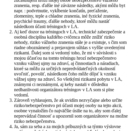
zúčastňujem hrozí mojej osobe nebezpečenstvo vážneho
zranenia, resp. ďalšie iné záväzne následky, akými môžu byt
napr. : podvrtnutie, vykĺbenie končatín, preťaženie,
zlomeniny, teple a chladne zranenia, iné fyzické zranenia,
psychické traumy, ďalšie nehody, ktoré môžu nastáť
následkom účasti tréningoch v LA.
Aj keď dozor na tréningoch v LA, technické zabezpečenie a
osobná disciplína každého cvičenca môže znížiť riziko
nehody, riziko vážneho zranenia stále je a existuje, s čim som
riadne oboznámený a prejavujem súhlas s vyššie uvedenými
rizikami. Ďalej som si vedomý toho, že mi v súvislosti s
mojou účasťou na tomto tréningu hrozí nebezpečenstvo
vzniku vážnej ujmy na zdraví, aj činnostiach a náradiach,
ktoré sa môžu za určitých nepredvídateľných okolností
uvoľniť, povoliť, následkom čoho môže dôjsť k vzniku
vážnej ujmy na zdraví. So všetkými rizikami pobytu v LA,
známymi ci neznámymi, aj keby nastali v dôsledku
nedbanlivosti organizátora tréningov v LA som si plne
vedomí.
Zároveň vyhlasujem, že ak uvidím nezvyčajne alebo určite
riziko/nebezpečenstvo pri účasti mojej osoby na tejto akcii,
osobne vynaložím čo najväčšie úsilie na to, aby som ďalej
neprevádzal činnosť a upozornil som organizátorov na možne
riziko nebezpečenstva.
Ja, sám za seba a za mojich príbuzných sa týmto výslovne