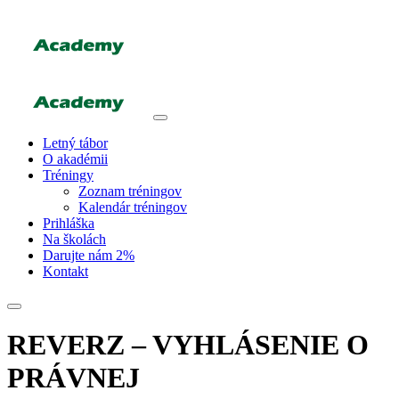
Letný tábor
O akadémii
Tréningy
Zoznam tréningov
Kalendár tréningov
Prihláška
Na školách
Darujte nám 2%
Kontakt
REVERZ – VYHLÁSENIE O
PRÁVNEJ