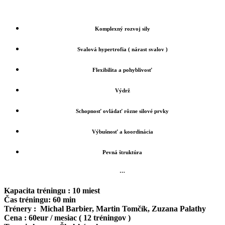
Komplexný rozvoj sily
Svalová hypertrofia ( nárast svalov )
Flexibilita a pohyblivosť
Výdrž
Schopnosť ovládať rôzne silové prvky
Výbušnosť a koordinácia
Pevná štruktúra
…
Kapacita tréningu :
10 miest
Čas tréningu:
60 min
Trénery :
Michal Barbier, Martin Tomčík, Zuzana Palathy
Cena : 60
eur / mesiac ( 12 tréningov )