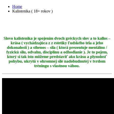
Home
Kalistenika ( 18+ rokov )
Slovo kalistenika je spojením dvoch gréckych slov a to kallos –
krása ( vychádzajúca z z estetiky ľudského tela a jeho
dokonalosti ) a sthenos – sila ( ktorá prezentuje mentálnu /
fyzickú silu, odvahu, disciplínu a odhodlanie ). Je to pojem,
ktorý si tak isto môžeme predstaviť ako krásu a plynulosť
pohybu, ukrytú v ohromnej sile nadobudnutej v tvrdom
tréningu s vlastnou váhou.