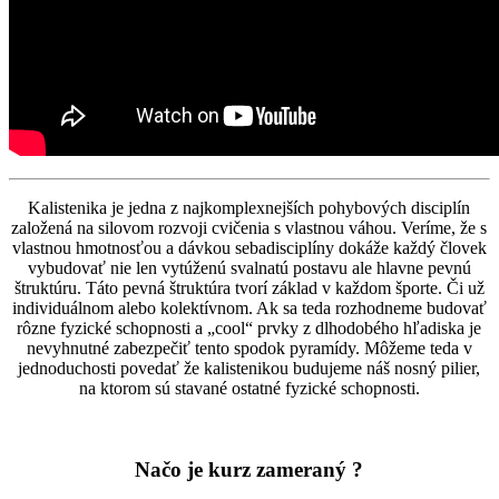
Kalistenika je jedna z najkomplexnejších pohybových disciplín
založená na silovom rozvoji cvičenia s vlastnou váhou. Veríme, že s
vlastnou hmotnosťou a dávkou sebadisciplíny dokáže každý človek
vybudovať nie len vytúženú svalnatú postavu ale hlavne pevnú
štruktúru. Táto pevná štruktúra tvorí základ v každom športe. Či už
individuálnom alebo kolektívnom. Ak sa teda rozhodneme budovať
rôzne fyzické schopnosti a „cool“ prvky z dlhodobého hľadiska je
nevyhnutné zabezpečiť tento spodok pyramídy. Môžeme teda v
jednoduchosti povedať že kalistenikou budujeme náš nosný pilier,
na ktorom sú stavané ostatné fyzické schopnosti.
Načo je kurz zameraný ?