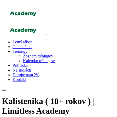
Letný tábor
O akadémii
Tréningy
Zoznam tréningov
Kalendár tréningov
Prihláška
Na školách
Darujte nám 2%
Kontakt
Kalistenika ( 18+ rokov ) |
Limitless Academy