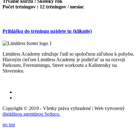
Trvanie kurzu :
Školský rok
Počet tréningov : 12
tréningov / mesiac
Prihlášku do tréningu nájdete tu (kliknite)
Limitless Academy združuje ľudí so spoločnou záľubou k pohybu.
Hlavným cieľom Limitless Academy je podieľať sa na rozvoji
Parkouru, Freerunningu, Street workoutu a Kalisteniky na
Slovensku.
Informácie o spracovaní osobných údajov
Copyright © 2019 - Všetky práva vyhradené | Web vytvorený
digitálnou agentúrou Seduco.
go top